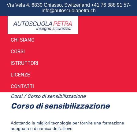
Via Vela 4, 6830 Chiasso, Switzerland­­­­­ +41 76 388 91 57­­­­­
info@autoscuolapetra.ch
CHI SIAMO
CORSI
ISTRUTTORI
LICENZE
CONTATTI
Corsi
/
Corso di sensibilizzazione
Corso di sensibilizzazione
Adottando le migliori tecnologie per fornire una formazione
adeguata e dinamica dell'allievo.