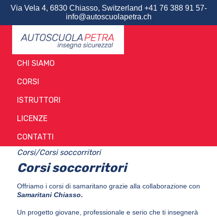
Via Vela 4, 6830 Chiasso, Switzerland­­­­­ +41 76 388 91 57­­­­­
info@autoscuolapetra.ch
CHI SIAMO
CORSI
ISTRUTTORI
LICENZE
CONTATTI
Corsi
/
Corsi soccorritori
Corsi soccorritori
Offriamo i corsi di samaritano grazie alla collaborazione con
Samaritani Chiasso
.
Un progetto giovane, professionale e serio che ti insegnerà